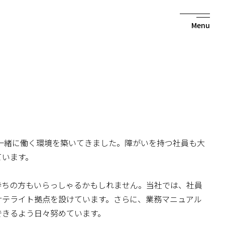
togg
navi
が一緒に働く環境を築いてきました。障がいを持つ社員も大
ています。
持ちの方もいらっしゃるかもしれません。当社では、社員
サテライト拠点を設けています。さらに、業務マニュアル
できるよう日々努めています。