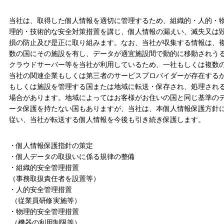
当社は、取得した個人情報を適切に管理するため、組織的・人的・
理的・技術的な安全対策措置を講じ、個人情報の漏えい、滅失又は
損の防止及び是正に取り組みます。なお、当社が収集する情報は、
数の国にその施設を有し、データが適宜施設間で動的に移動されう
クラウドサーバー等を当社が利用しているため、一社もしくは複数
当社の関連企業もしくは第三者のサービスプロバイダーが存在する
もしくは施設を管理する国または地域に転送・保存され、処理され
場合があります。地域によってはお客様がお住いの国と同じ基準の
ータ保護を持たない国もありますが、当社は、本個人情報保護方針
従い、当社が転送する個人情報を今後も引き続き保護します。
・個人情報保護指針の策定
・個人データの取扱いに係る規律の整備
・組織的安全管理措置
（事務取扱責任者を設置等）
・人的安全管理措置
（従業員研修実施等）
・物理的安全管理措置
（機器の利用制限等）