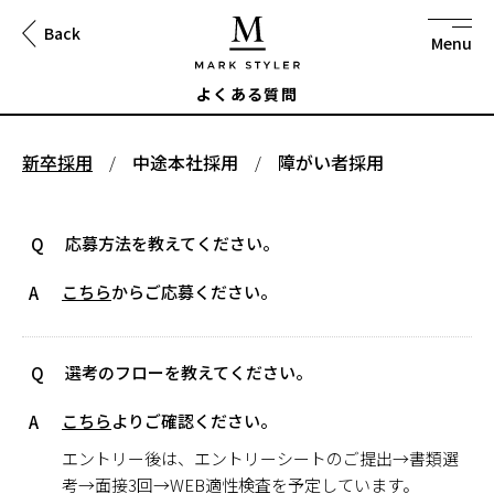
Back
to
na
よくある質問
新卒採用
中途本社採用
障がい者採用
応募方法を教えてください。
Q
こちら
からご応募ください。
A
選考のフローを教えてください。
Q
こちら
よりご確認ください。
A
エントリー後は、エントリーシートのご提出→書類選
考→面接3回→WEB適性検査を予定しています。