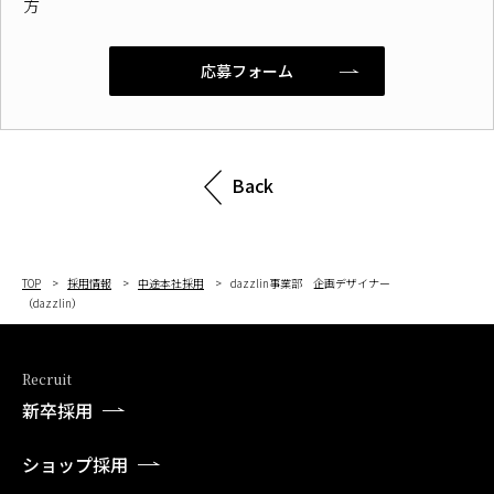
方
応募フォーム
Back
TOP
採用情報
中途本社採用
dazzlin事業部 企画デザイナー
（dazzlin）
Recruit
新卒採用
ショップ採用