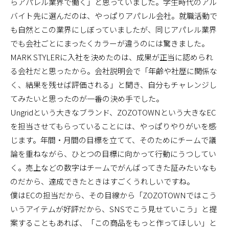
らアパレル業界で働く」と思っていました。学生時代のアル
バイト先に選んだのは、やっぱりアパレル会社。就職活動で
も自然とこの業界にしぼっていましたが、同じアパレル業界
でも会社ごとにまったくカラーが違うのには驚きました。
MARK STYLERに入社を決めたのは、成果が正当に認められ
る会社だと思ったから。会社説明会で「年齢や社歴に関係な
く、結果を残せば評価される」と聞き、自分もチャレンジし
てみたいと思ったのが一番の決め手でした。
Ungridという大きなブランド、ZOZOTOWNという大きなEC
を担当させてもらっていることには、やっぱりやりがいを感
じます。年間・月間の目標を立てて、そのためにチームで議
論を重ねながら、ひとつの目標に向かって行動にうつしてい
く。売上などの数字はチームでがんばってきた証みたいなも
のだから、達成できたときはすごくうれしいですね。
僕はECの担当だから、その目線から「ZOZOTOWNではこう
いうアイテムが好評だから、SNSでこう見せていこう」と提
案することもあれば、「この商品をもっと作ってほしい」と