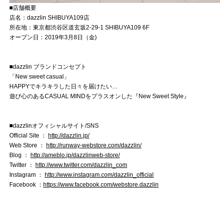
■店舗概要
店名：dazzlin SHIBUYA109店
所在地：東京都渋谷区道玄坂2-29-1 SHIBUYA109 6F
オープン日：2019年3月8日（金)
■dazzlin ブランドコンセプト
「New sweet casual」
HAPPYでキラキラした日々を届けたい…
遊び心のあるCASUAL MINDをプラスオンした『New Sweet Style』
■dazzlinオフィシャルサイト/SNS
Official Site ：
http://dazzlin.jp/
Web Store ：
http://runway-webstore.com/dazzlin/
Blog ：
http://ameblo.jp/dazzlinweb-store/
Twitter ：
http://www.twitter.com/dazzlin_com
Instagram ：
http://www.instagram.com/dazzlin_official
Facebook ：
https://www.facebook.com/webstore.dazzlin