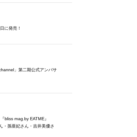
14日に発売！
channel」第二期公式アンバサ
ss mag.by EATME』
子さん・孫亜妃さん・吉井美優さ