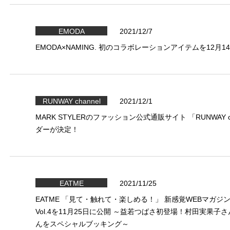
EMODA
2021/12/7
EMODA×NAMING. 初のコラボレーションアイテムを12月
RUNWAY channel
2021/12/1
MARK STYLERのファッション公式通販サイト 「RUNWAY 
ダーが決定！
EATME
2021/11/25
EATME 「見て・触れて・楽しめる！」 新感覚WEBマガジン『bli
Vol.4を11月25日に公開 ～益若つばさ初登場！村田実果
んをスペシャルブッキング～