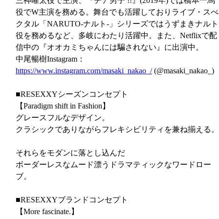
三神曜太役で主演、『チア男子 !!』(2019年)では橋本一馬
役でW主演を務める。舞台でも活躍しておりライブ・スぺ
クタル「NARUTO-ナルト-」シリーズではうずまきナルト
役を務めるなど、多岐にわたり活躍中。また、Netflixで配
信中の『オオカミちゃんには騙されない』に出演中。
中尾暢樹Instagram：
https://www.instagram.com/masaki_nakao_/
(@masaki_nakao_)
■RESEXXYシーズンコンセプト
【Paradigm shift in Fashion】
グレースフルなデザイン。
クラシックでありながらフレキシビリティを兼ね揃える。
それらをモダンに落とし込んだ
ボーダーレスなムード漂うドラマティックなワードロー
ブ。
■RESEXXYブランドコンセプト
【More fascinate.】