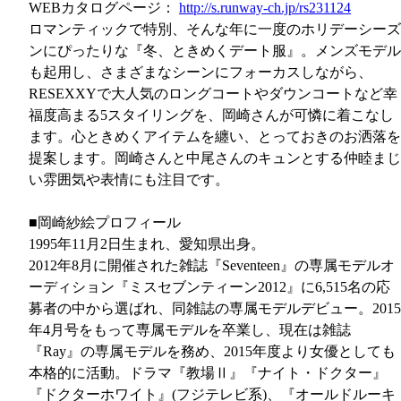
WEBカタログページ：
http://s.runway-ch.jp/rs231124
ロマンティックで特別、そんな年に一度のホリデーシーズ
ンにぴったりな『冬、ときめくデート服』。メンズモデル
も起用し、さまざまなシーンにフォーカスしながら、
RESEXXYで大人気のロングコートやダウンコートなど幸
福度高まる5スタイリングを、岡崎さんが可憐に着こなし
ます。心ときめくアイテムを纏い、とっておきのお洒落を
提案します。岡崎さんと中尾さんのキュンとする仲睦まじ
い雰囲気や表情にも注目です。
■岡崎紗絵プロフィール
1995年11月2日生まれ、愛知県出身。
2012年8月に開催された雑誌『Seventeen』の専属モデルオ
ーディション『ミスセブンティーン2012』に6,515名の応
募者の中から選ばれ、同雑誌の専属モデルデビュー。2015
年4月号をもって専属モデルを卒業し、現在は雑誌
『Ray』の専属モデルを務め、2015年度より女優としても
本格的に活動。ドラマ『教場Ⅱ』『ナイト・ドクター』
『ドクターホワイト』(フジテレビ系)、『オールドルーキ