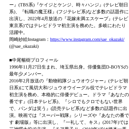
ー』(TBS系)『ケイジとケンジ、時々ハンジ』(テレビ朝日
系)、『転職の魔王様』(フジテレビ系)など多数の話題作に
出演し、2022年4月放送の『花嫁未満エスケープ』(テレビ
東京系)ではテレビドラマ初主演を務めた。多岐にわたり
活躍中。
岡崎紗絵Instagram：
https://www.instagram.com/sae_okazaki/
(@sae_okazaki)
■中尾暢樹プロフィール
1996年11月27日生まれ、埼玉県出身。俳優集団D-BOYSの
最年少メンバー。
2016年2月放送の『動物戦隊ジュウオウジャー』(テレビ朝
日系)にて風切大和/ジュウオウイーグル役でテレビドラマ
初主演を務め、本格的に俳優デビュー。ドラマ『あなたの
番です』(日本テレビ系)、『シロでもクロでもない世界
で、パンダは笑う』(読売テレビ系)など多数の話題作に出
演。映画では『スーパー戦隊』シリーズや『あなたの番で
す 劇場版』等に出演し、『一礼して、キス』(2017年)では