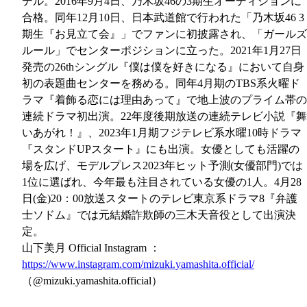
デル。2016年9月4日、乃木坂46の3期生オーディションに
合格。同年12月10日、日本武道館で行われた「乃木坂46 3
期生『お見立て会』」でファンに初披露され、「ガールズ
ルール」でセンターポジションに立った。2021年1月27日
発売の26thシングル『僕は僕を好きになる』において自身
初の表題曲センターを務める。同年4月期のTBS系火曜ド
ラマ『着飾る恋には理由あって』で地上波のプライム帯の
連続ドラマ初出演。22年度後期放送の連続テレビ小説『舞
いあがれ！』、2023年1月期フジテレビ系水曜10時ドラマ
『スタンドUPスタート』にも出演。女優としても活躍の
場を広げ、モデルプレス2023年ヒット予測(女優部門)では
1位に選ばれ、今年最も注目されている女優の1人。4月28
日(金)20：00放送スタートのテレビ東京系ドラマ8『弁護
士ソドム』では元結婚詐欺師の三木天音役として出演決
定。
山下美月 Official Instagram ：
https://www.instagram.com/mizuki.yamashita.official/
（@mizuki.yamashita.official）