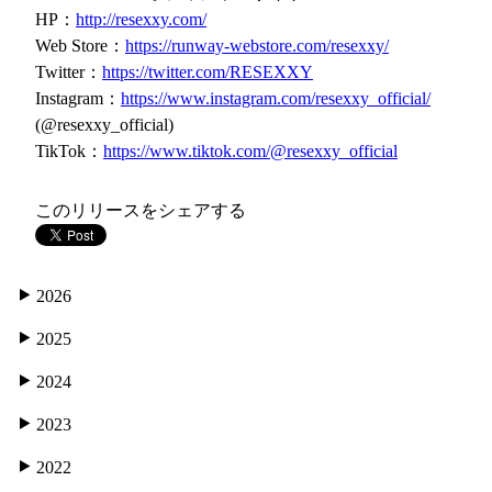
HP：
http://resexxy.com/
Web Store：
https://runway-webstore.com/resexxy/
Twitter：
https://twitter.com/RESEXXY
Instagram：
https://www.instagram.com/resexxy_official/
(@resexxy_official)
TikTok：
https://www.tiktok.com/@resexxy_official
このリリースをシェアする
2026
2025
2024
2023
2022