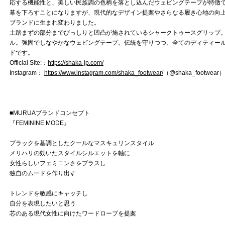
応する機能性と、美しい民族調の色柄を落とし込んだウェビングテープが特徴で
幕を下ろすことになりますが、現代的なデザイン提案やさらなる履き心地の向上
ブランドに生まれ変わりました。
土踏まずの部分までびっしりと凹凸が施されているシャークトゥースグリップ。
ル。強固でしなやかなウェビングテープ。伝統を守りつつ、全てのディティー
ドです。
Official Site:：
https://shaka-jp.com/
Instagram：
https://www.instagram.com/shaka_footwear/
（@shaka_footwear）
■MURUAブランドコンセプト
『FEMININE MODE』
ブラックを基調としたクールなマスキュリンスタイル
メリハリの効いたスタイルシルエットを軸に
女性らしいフェミニンさをプラスし
独自のムードを作り出す
トレンドを敏感にキャッチし
自分を表現したいと思う
芯のある現代女性に向けたワードローブを提案