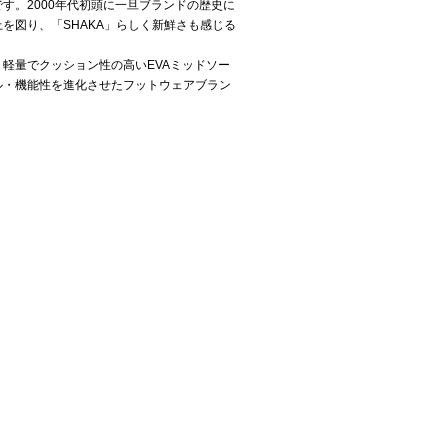
す。2000年代初頭に一旦ブランドの歴史に
を図り、「SHAKA」らしく新鮮さも感じる
軽量でクッション性の高いEVAミッドソー
ル・機能性を進化させたフットウェアブラン