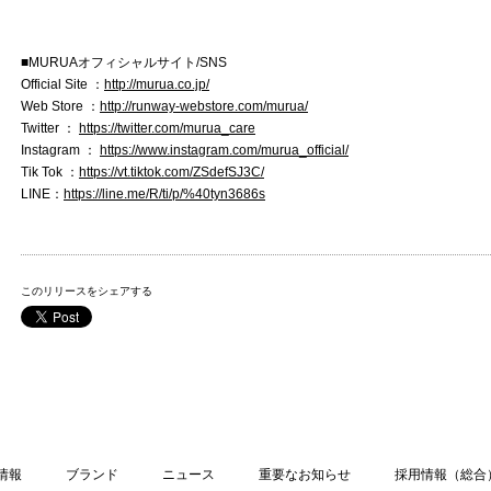
■MURUAオフィシャルサイト/SNS
Official Site ：
http://murua.co.jp/
Web Store ：
http://runway-webstore.com/murua/
Twitter ：
https://twitter.com/murua_care
Instagram ：
https://www.instagram.com/murua_official/
Tik Tok ：
https://vt.tiktok.com/ZSdefSJ3C/
LINE：
https://line.me/R/ti/p/%40tyn3686s
このリリースをシェアする
情報
ブランド
ニュース
重要なお知らせ
採用情報（総合