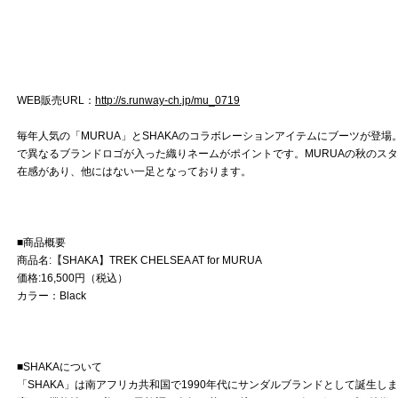
WEB販売URL：
http://s.runway-ch.jp/mu_0719
毎年人気の「MURUA」とSHAKAのコラボレーションアイテムにブーツが登場
で異なるブランドロゴが入った織りネームがポイントです。MURUAの秋のスタイ
在感があり、他にはない一足となっております。
■商品概要
商品名:
【
SHAKA】TREK CHELSEA AT for MURUA
価格:16,500円（税込）
カラー：Black
■SHAKAについて
「SHAKA」は南アフリカ共和国で1990年代にサンダルブランドとして誕生