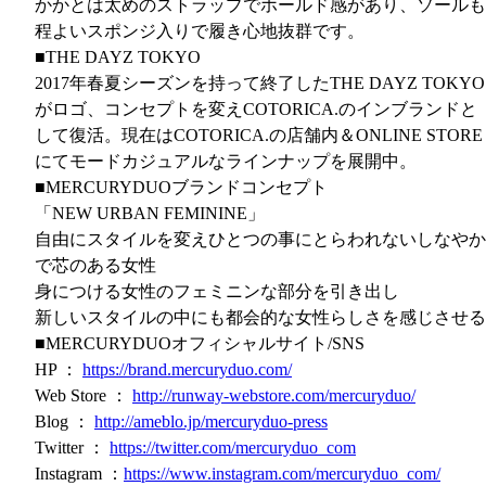
かかとは太めのストラップでホールド感があり、ソールも
程よいスポンジ入りで履き心地抜群です。
■THE DAYZ TOKYO
2017年春夏シーズンを持って終了したTHE DAYZ TOKYO
がロゴ、コンセプトを変えCOTORICA.のインブランドと
して復活。現在はCOTORICA.の店舗内＆ONLINE STORE
にてモードカジュアルなラインナップを展開中。
■MERCURYDUOブランドコンセプト
「NEW URBAN FEMININE」
自由にスタイルを変えひとつの事にとらわれないしなやか
で芯のある女性
身につける女性のフェミニンな部分を引き出し
新しいスタイルの中にも都会的な女性らしさを感じさせる
■MERCURYDUOオフィシャルサイト/SNS
HP ：
https://brand.mercuryduo.com/
Web Store ：
http://runway-webstore.com/mercuryduo/
Blog ：
http://ameblo.jp/mercuryduo-press
Twitter ：
https://twitter.com/mercuryduo_com
Instagram ：
https://www.instagram.com/mercuryduo_com/