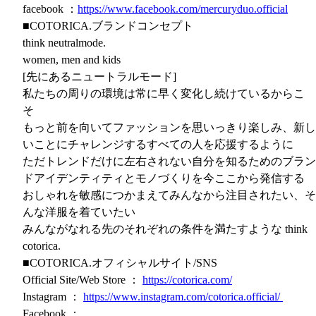
facebook ：
https://www.facebook.com/mercuryduo.official
■COTORICA.ブランドコンセプト
think neutralmode.
women, men and kids
[先にあるニュートラルモード]
私たちの周りの環境は常に早く変化し続けているからこ
そ
もっと前を向いてファッションを思いっきり楽しみ、新し
いことにチャレンジするすべての人を応援するように
ただトレンドだけに左右されない自分を知るためのブラン
ドアイデンティティとモノづくりを今ここから発信する
おしゃれを敏感につかまえてみんなから注目されたい、そ
んな洋服を着ていたい
みんながなれる先のそれぞれの条件を満たすような think
cotorica.
■COTORICA.オフィシャルサイト/SNS
Official Site/Web Store ：
https://cotorica.com/
Instagram ：
https://www.instagram.com/cotorica.official/
Facebook ：