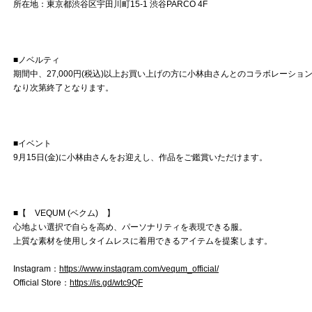
所在地：東京都渋谷区宇田川町15-1 渋谷PARCO 4F
■ノベルティ
期間中、27,000円(税込)以上お買い上げの方に小林由さんとのコラボレーシ
なり次第終了となります。
■イベント
9月15日(金)に小林由さんをお迎えし、作品をご鑑賞いただけます。
■【 VEQUM (ベクム) 】
心地よい選択で自らを高め、パーソナリティを表現できる服。
上質な素材を使用しタイムレスに着用できるアイテムを提案します。
Instagram：
https://www.instagram.com/vequm_official/
Official Store：
https://is.gd/wtc9QF