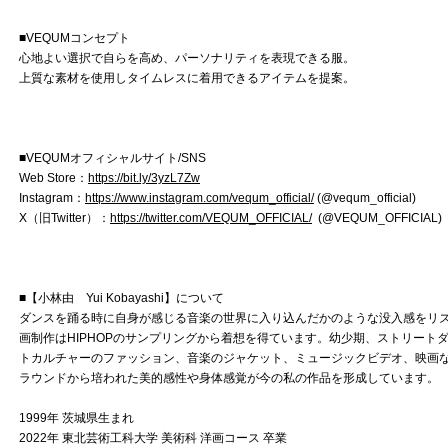
■VEQUMコンセプト
心地よい選択で自らを高め、パーソナリティを表現できる服。
上質な素材を使用しタイムレスに着用できるアイテムを提案。
■VEQUMオフィシャルサイト/SNS
Web Store：
https://bit.ly/3yzL7Zw
Instagram：
https://www.instagram.com/vequm_official/
(@vequm_official)
X（旧Twitter）：
https://twitter.com/VEQUM_OFFICIAL/
(@VEQUM_OFFICIAL)
■【小林由 Yui Kobayashi】について
ダンスを踊る時に自身が感じる音楽の世界に入り込んだかのような没入感をリ
画制作はHIPHOPのサンプリングから着想を得ています。幼少期、ストリート
トカルチャーのファッション、音楽のジャケット、ミュージックビデオ、映画
ラウンドから培われた美的感性や身体感覚が今の私の作品を形成しています。
1999年 茨城県生まれ
2022年 東北芸術工科大学 美術科 洋画コース 卒業