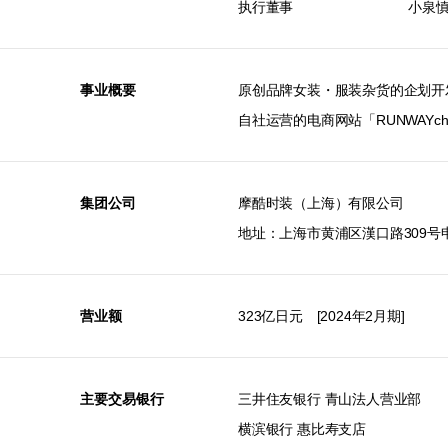
执行董事
小泉
事业概要
原创品牌女装・服装杂货的企划开
自社运营的电商网站「RUNWAYc
集团公司
摩酷时装（上海）有限公司
地址：上海市黄浦区漢口路309号申
营业额
323亿日元 [2024年2月期]
主要交易银行
三井住友银行 青山法人营业部
横滨银行 惠比寿支店