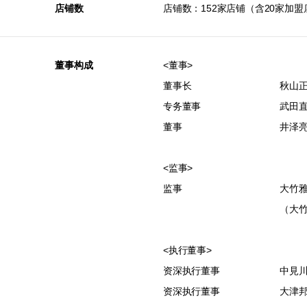
店铺数
店铺数：152家店铺（含20家加盟
董事构成
<董事>
董事长
秋山
专务董事
武田
董事
井泽
<监事>
监事
大竹
（大
<执行董事>
资深执行董事
中見
资深执行董事
大津